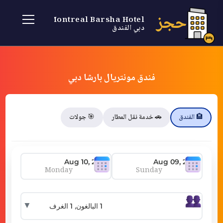
حجز
Montreal Barsha Hotel
دبي الفندق
فندق مونتريال بارشا دبي
🏨 الفندق
🚗 خدمة نقل المطار
🎯 جولات
Monday
Sunday
▼