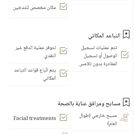
مكان مخصص للتدخين
التباعد المكاني
تتم عمليات تسجيل
تتوفر عملية الدفع غير
الوصول أو تسجيل
النقدي
المغادرة بدون تلامس
يتم اتّباع قواعد التباعد
المكاني
مسابح ومرافق عناية بالصحة
مسبح خارجي (طوال
Facial treatments
العام)