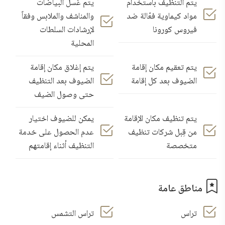
يتم التنظيف باستخدام
يتم غسل البياضات
مواد كيماوية فعّالة ضد
والمناشف والملابس وفقاً
فيروس كورونا
لإرشادات السلطات
المحلية
يتم تعقيم مكان إقامة
يتم إغلاق مكان إقامة
الضيوف بعد كل إقامة
الضيوف بعد التنظيف
حتى وصول الضيف
يتم تنظيف مكان الإقامة
يمكن للضيوف اختيار
من قِبل شركات تنظيف
عدم الحصول على خدمة
متخصصة
التنظيف أثناء إقامتهم
مناطق عامة
تراس
تراس التشمس