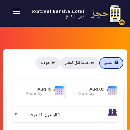
حجز
Montreal Barsha Hotel
دبي الفندق
🏨 الفندق
🚗 خدمة نقل المطار
🎯 جولات
Monday
Sunday
▼