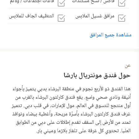
فاكس / نسخ مستندات
قاعات اجتماعات / ولائم
مرافق غسيل الملابس
التنظيف الجاف للملابس
مشاهدة جميع المرافق
عن
حول فندق مونتريال بارشا
هذا الفندق ذو الأربع نجوم في منطقة البرشاء بدبي يتميز بأجواء
أنيقة ونادي صحي واسع. يقع فندق كارلتون البرشاء بالقرب من
أول منتجع للتسوق في العالم، مول الإمارات، في قلب دبي. تتميز
غرف فندق كارلتون البرشاء بأسرّة مريحة، وأغطية بيضاء ونوافذ
تمتد من الأرض إلى السقف تقدم إطلالات على دبي من الطوابق
العليا. تحتوي كل غرفة على تلفاز بلازما وميني بار.