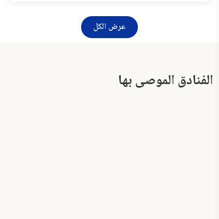
عرض الكل
الفنادق الموصى بها
The George Hotel by Saffron, Dubai
Creek
West Zone Pearl Hotel Apartment