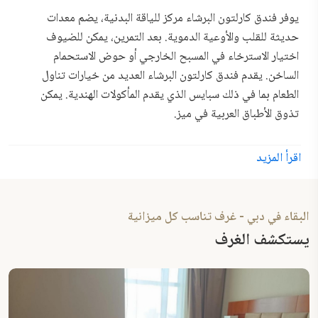
يوفر فندق كارلتون البرشاء مركز للياقة البدنية، يضم معدات
حديثة للقلب والأوعية الدموية. بعد التمرين، يمكن للضيوف
اختيار الاسترخاء في المسبح الخارجي أو حوض الاستحمام
الساخن. يقدم فندق كارلتون البرشاء العديد من خيارات تناول
الطعام بما في ذلك سبايس الذي يقدم المأكولات الهندية. يمكن
تذوق الأطباق العربية في ميز.
يبعد طريق الشيخ زايد النابض بالحياة 500 متر، ومطار دبي
اقرأ المزيد
الدولي سهل الوصول إليه. كما يحتوي فندق كارلتون البرشاء على
مكتب جولات سياحية لمساعدة الزوار في استكشاف المنطقة.
البقاء في دبي - غرف تناسب كل ميزانية
يستكشف الغرف