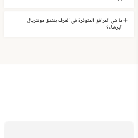
ما هي المرافق المتوفرة في الغرف بفندق مونتريال
البرشاء؟
d & Drink
Full-day Tours
Historical Tours
All