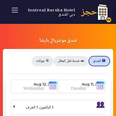
حجز
Montreal Barsha Hotel
دبي الفندق
فندق مونتريال بارشا
🏨 الفندق
🚗 خدمة نقل المطار
🎯 جولات
Wednesday
Tuesday
▼